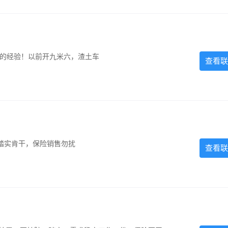
超的经验！以前开九米六，渣土车
查看联
踏实肯干，保险销售勿扰
查看联