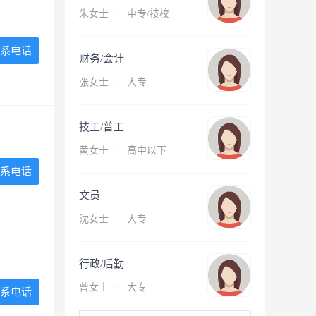
朱女士
·
中专/技校
系电话
财务/会计
张女士
·
大专
技工/普工
黄女士
·
高中以下
系电话
文员
沈女士
·
大专
行政/后勤
曾女士
·
大专
系电话