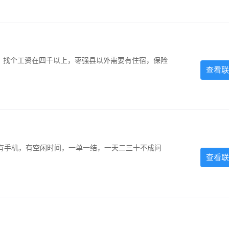
照，找个工资在四千以上，枣强县以外需要有住宿，保险
查看联
有手机，有空闲时间，一单一结，一天二三十不成问
查看联